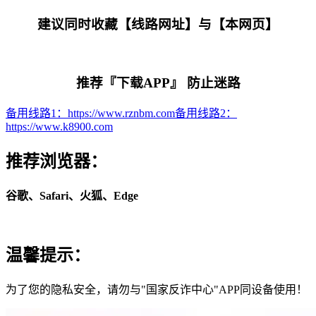
建议同时收藏【线路网址】与【本网页】
推荐『下载APP』 防止迷路
备用线路
1
：
https://www.rznbm.com
备用线路
2
：
https://www.k8900.com
推荐浏览器：
谷歌、Safari、火狐、Edge
温馨提示：
为了您的隐私安全，请勿与"国家反诈中心"APP同设备使用！