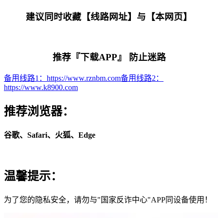
建议同时收藏【线路网址】与【本网页】
推荐『下载APP』 防止迷路
备用线路
1
：
https://www.rznbm.com
备用线路
2
：
https://www.k8900.com
推荐浏览器：
谷歌、Safari、火狐、Edge
温馨提示：
为了您的隐私安全，请勿与"国家反诈中心"APP同设备使用！