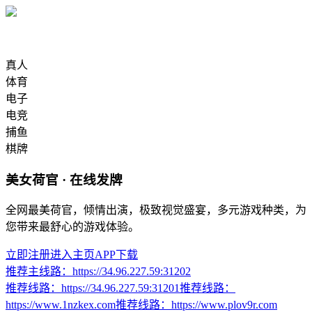
真人
体育
电子
电竞
捕鱼
棋牌
美女荷官 · 在线发牌
全网最美荷官，倾情出演，极致视觉盛宴，多元游戏种类，为
您带来最舒心的游戏体验。
立即注册
进入主页
APP下载
推荐主线路：
https://34.96.227.59:31202
推荐线路：
https://34.96.227.59:31201
推荐线路：
https://www.1nzkex.com
推荐线路：
https://www.plov9r.com