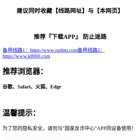
建议同时收藏【线路网址】与【本网页】
推荐『下载APP』 防止迷路
备用线路
1
：
https://www.rznbm.com
备用线路
2
：
https://www.k8900.com
推荐浏览器：
谷歌、Safari、火狐、Edge
温馨提示：
为了您的隐私安全，请勿与"国家反诈中心"APP同设备使用！