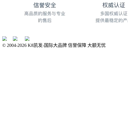
© 2004-
2026
K8凯发-国际大品牌 信誉保障 大额无忧