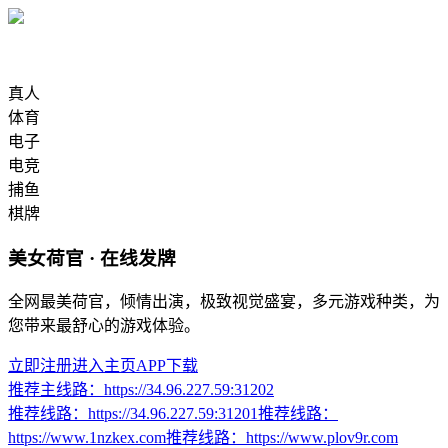
真人
体育
电子
电竞
捕鱼
棋牌
美女荷官 · 在线发牌
全网最美荷官，倾情出演，极致视觉盛宴，多元游戏种类，为
您带来最舒心的游戏体验。
立即注册
进入主页
APP下载
推荐主线路：
https://34.96.227.59:31202
推荐线路：
https://34.96.227.59:31201
推荐线路：
https://www.1nzkex.com
推荐线路：
https://www.plov9r.com