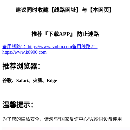
建议同时收藏【线路网址】与【本网页】
推荐『下载APP』 防止迷路
备用线路
1
：
https://www.rznbm.com
备用线路
2
：
https://www.k8900.com
推荐浏览器：
谷歌、Safari、火狐、Edge
温馨提示：
为了您的隐私安全，请勿与"国家反诈中心"APP同设备使用！