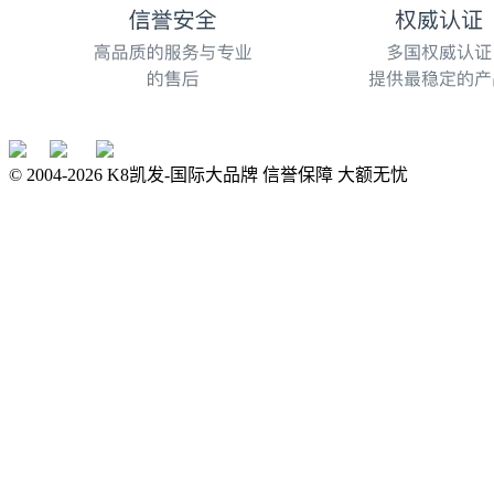
© 2004-
2026
K8凯发-国际大品牌 信誉保障 大额无忧